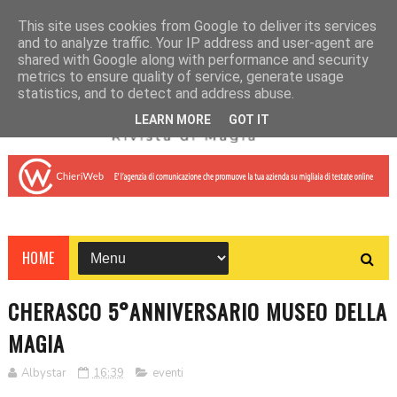
This site uses cookies from Google to deliver its services
and to analyze traffic. Your IP address and user-agent are
shared with Google along with performance and security
metrics to ensure quality of service, generate usage
statistics, and to detect and address abuse.
LEARN MORE
GOT IT
HOME
CHERASCO 5°ANNIVERSARIO MUSEO DELLA
MAGIA
Albystar
16:39
eventi