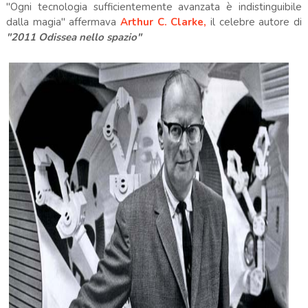
"Ogni tecnologia sufficientemente avanzata è indistinguibile
dalla magia" affermava
Arthur C. Clarke,
il celebre autore di
"2011 Odissea nello spazio"