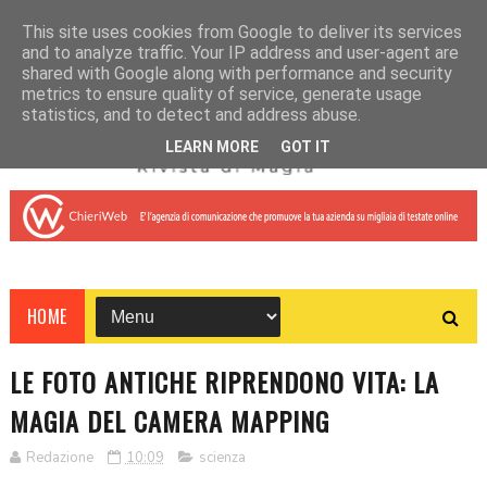
This site uses cookies from Google to deliver its services
and to analyze traffic. Your IP address and user-agent are
shared with Google along with performance and security
metrics to ensure quality of service, generate usage
statistics, and to detect and address abuse.
LEARN MORE
GOT IT
HOME
LE FOTO ANTICHE RIPRENDONO VITA: LA
MAGIA DEL CAMERA MAPPING
Redazione
10:09
scienza