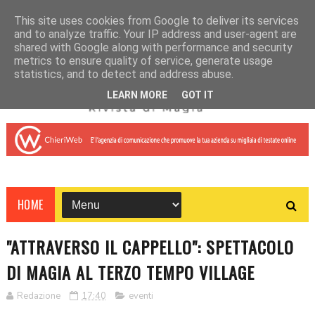
This site uses cookies from Google to deliver its services
and to analyze traffic. Your IP address and user-agent are
shared with Google along with performance and security
metrics to ensure quality of service, generate usage
statistics, and to detect and address abuse.
LEARN MORE
GOT IT
HOME
"ATTRAVERSO IL CAPPELLO": SPETTACOLO
DI MAGIA AL TERZO TEMPO VILLAGE
Redazione
17:40
eventi