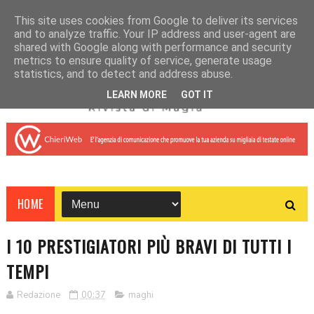
This site uses cookies from Google to deliver its services
and to analyze traffic. Your IP address and user-agent are
shared with Google along with performance and security
metrics to ensure quality of service, generate usage
statistics, and to detect and address abuse.
LEARN MORE
GOT IT
HOME
I 10 PRESTIGIATORI PIÙ BRAVI DI TUTTI I
TEMPI
Redazione
00:37
maghi